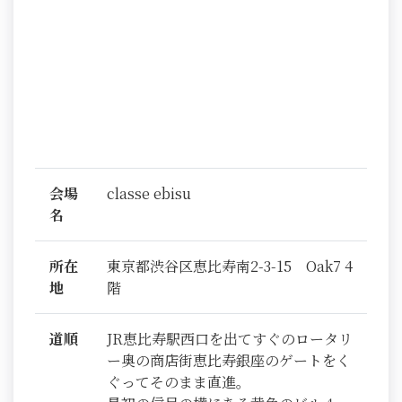
会場
classe ebisu
名
所在
東京都渋谷区恵比寿南2-3-15 Oak7 4
地
階
道順
JR恵比寿駅西口を出てすぐのロータリ
ー奥の商店街恵比寿銀座のゲートをく
ぐってそのまま直進。