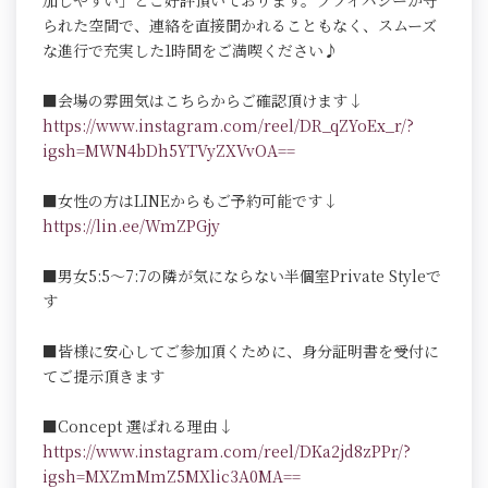
加しやすい」とご好評頂いております。プライバシーが守
られた空間で、連絡を直接聞かれることもなく、スムーズ
な進行で充実した1時間をご満喫ください♪
■会場の雰囲気はこちらからご確認頂けます↓
https://www.instagram.com/reel/DR_qZYoEx_r/?
igsh=MWN4bDh5YTVyZXVvOA==
■女性の方はLINEからもご予約可能です↓
https://lin.ee/WmZPGjy
■男女5:5～7:7の隣が気にならない半個室Private Styleで
す
■皆様に安心してご参加頂くために、身分証明書を受付に
てご提示頂きます
■Concept 選ばれる理由↓
https://www.instagram.com/reel/DKa2jd8zPPr/?
igsh=MXZmMmZ5MXlic3A0MA==