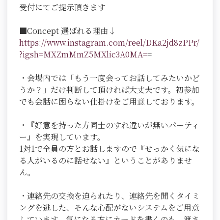
受付にてご提示頂きます
■Concept 選ばれる理由↓
https://www.instagram.com/reel/DKa2jd8zPPr/
?igsh=MXZmMmZ5MXlic3A0MA=
=
・会場内では「もう一度会ってお話してみたいかど
うか？」だけ判断して頂ければ大丈夫です。初参加
でも会話に困らない仕掛けをご用意しております。
・『好意を持った方同士のすれ違いが無いパーティ
ー』を実現しています。
1対1で全員の方とお話しますので『せっかく気にな
る人がいるのに話せない』ということがありませ
ん。
・連絡先の交換を迫られたり、連絡先を聞くタイミ
ングを逃した、そんな心配がないシステムをご用意
しています。気になる方にカードを書くのも、渡さ