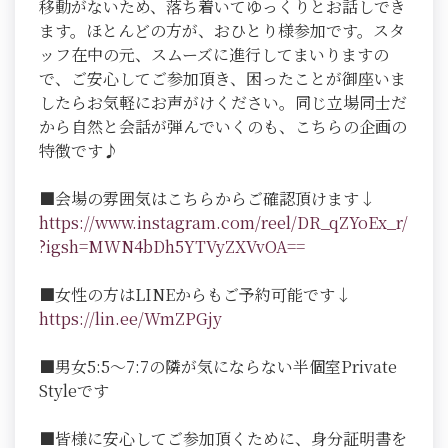
移動がないため、落ち着いてゆっくりとお話しでき
ます。ほとんどの方が、おひとり様参加です。スタ
ッフ在中の元、スムーズに進行してまいりますの
で、ご安心してご参加頂き、困ったことが御座いま
したらお気軽にお声がけください。同じ立場同士だ
から自然と会話が弾んでいくのも、こちらの企画の
特徴です♪
■会場の雰囲気はこちらからご確認頂けます↓
https://www.instagram.com/reel/DR_qZYoEx_r/
?igsh=MWN4bDh5YTVyZXVvOA==
■女性の方はLINEからもご予約可能です↓
https://lin.ee/WmZPGjy
■男女5:5～7:7の隣が気にならない半個室Private
Styleです
■皆様に安心してご参加頂くために、身分証明書を