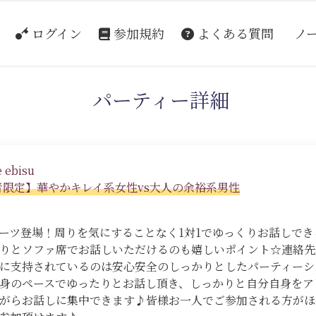
ログイン
参加規約
よくある質問
ノ
パーティー詳細
 ebisu
婚者限定】華やかキレイ系女性vs大人の余裕系男性
ーツ登場！周りを気にすることなく1対1でゆっくりお話しで
りとソファ席でお話しいただけるのも嬉しいポイント☆連絡先
に支持されているのは安心安全のしっかりとしたパーティーシ
身のペースでゆったりとお話し頂き、しっかりと自分自身をア
がらお話しに集中できます♪皆様お一人でご参加される方がほ