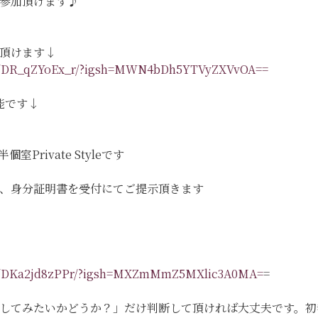
参加頂けます♪
頂けます↓
eel/DR_qZYoEx_r/?igsh=MWN4bDh5YTVyZXVvOA==
能です↓
Private Styleです
、身分証明書を受付にてご提示頂きます
eel/DKa2jd8zPPr/?igsh=MXZmMmZ5MXlic3A0MA=
=
してみたいかどうか？」だけ判断して頂ければ大丈夫です。初