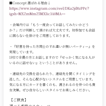
■Concept 選ばれる理由↓
https://www.instagram.com/reel/DKa2jd8zPPr/?
igsh=MXZmMmZ5MXlic3A0MA==
・会場内では「もう一度会ってお話してみたいかどう
か？」だけ判断して頂ければ大丈夫です。初参加でも会話
に困らない仕掛けをご用意しております。
・『好意を持った方同士のすれ違いが無いパーティー』を
実現しています。
1対1で全員の方とお話しますので『せっかく気になる人が
いるのに話せない』ということがありません。
・連絡先の交換を迫られたり、連絡先を聞くタイミングを
逃した、そんな心配がないシステムをご用意しています。
気になる方にカードを書くのも、渡されるのを待つのも貴
女次第。ぜひ自分らしいスタイルでお楽しみください。
【ご飲食】