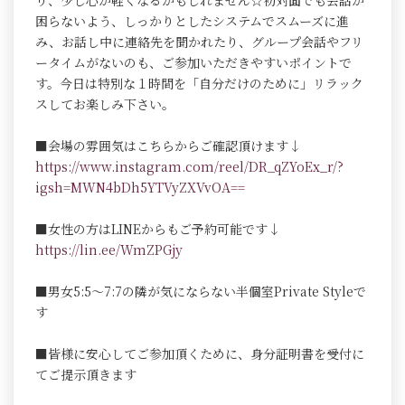
り、少し心が軽くなるかもしれません☆初対面でも会話が
困らないよう、しっかりとしたシステムでスムーズに進
み、お話し中に連絡先を聞かれたり、グループ会話やフリ
ータイムがないのも、ご参加いただきやすいポイントで
す。今日は特別な１時間を「自分だけのために」リラック
スしてお楽しみ下さい。
■会場の雰囲気はこちらからご確認頂けます↓
https://www.instagram.com/reel/DR_qZYoEx_r/?
igsh=MWN4bDh5YTVyZXVvOA==
■女性の方はLINEからもご予約可能です↓
https://lin.ee/WmZPGjy
■男女5:5～7:7の隣が気にならない半個室Private Styleで
す
■皆様に安心してご参加頂くために、身分証明書を受付に
てご提示頂きます