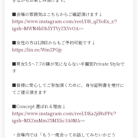
ぎながらお楽しみ頂けます。
■会場の雰囲気はこちらからご確認頂けます↓
https://www.instagram.com/reel/DR_qZYoEx_r/?
igsh=MWN4bDh5YTVyZXVvOA==
■女性の方はLINEからもご予約可能です↓
https://lin.ee/WmZPGjy
■男女5:5～7:7の隣が気にならない半個室Private Styleで
す
■皆様に安心してご参加頂くために、身分証明書を受付に
てご提示頂きます
■Concept 選ばれる理由↓
https://www.instagram.com/reel/DKa2jd8zPPr/?
igsh=MXZmMmZ5MXlic3A0MA==
・会場内では「もう一度会ってお話してみたいかどう