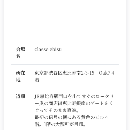
会場
classe ebisu
名
所在
東京都渋谷区恵比寿南2-3-15 Oak7 4
地
階
道順
JR恵比寿駅西口を出てすぐのロータリ
ー奥の商店街恵比寿銀座のゲートをく
ぐってそのまま直進。
最初の信号の横にある黄色のビル４
階。1階の大龍軒が目印。