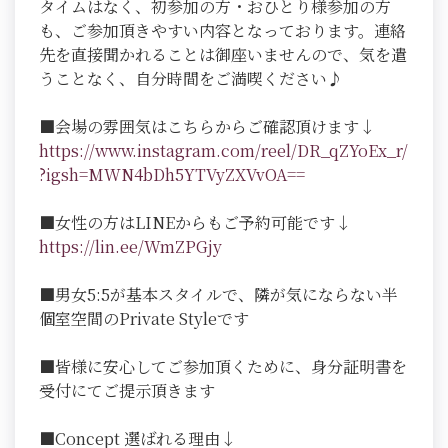
タイムはなく、初参加の方・おひとり様参加の方
も、ご参加頂きやすい内容となっております。連絡
先を直接聞かれることは御座いませんので、気を遣
うことなく、自分時間をご満喫ください♪
■会場の雰囲気はこちらからご確認頂けます↓
https://www.instagram.com/reel/DR_qZYoEx_r/
?igsh=MWN4bDh5YTVyZXVvOA==
■女性の方はLINEからもご予約可能です↓
https://lin.ee/WmZPGjy
■男女5:5が基本スタイルで、隣が気にならない半
個室空間のPrivate Styleです
■皆様に安心してご参加頂くために、身分証明書を
受付にてご提示頂きます
■Concept 選ばれる理由↓