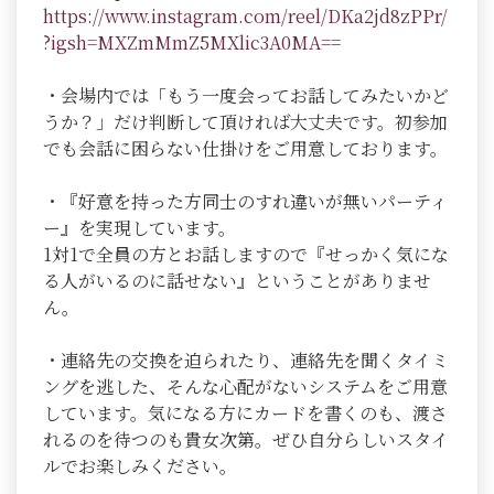
https://www.instagram.com/reel/DKa2jd8zPPr/
?igsh=MXZmMmZ5MXlic3A0MA=
=
・会場内では「もう一度会ってお話してみたいかど
うか？」だけ判断して頂ければ大丈夫です。初参加
でも会話に困らない仕掛けをご用意しております。
・『好意を持った方同士のすれ違いが無いパーティ
ー』を実現しています。
1対1で全員の方とお話しますので『せっかく気にな
る人がいるのに話せない』ということがありませ
ん。
・連絡先の交換を迫られたり、連絡先を聞くタイミ
ングを逃した、そんな心配がないシステムをご用意
しています。気になる方にカードを書くのも、渡さ
れるのを待つのも貴女次第。ぜひ自分らしいスタイ
ルでお楽しみください。