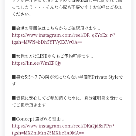
ッフが仲介させて頂きますので直接お話し中に聞かれて困
ってしまう・・・そんな心配も不要です！お気軽にご参加
ください。
■会場の雰囲気はこちらからご確認頂けます↓
https://www.instagram.com/reel/DR_qZYoEx_r/?
igsh=MWN4bDh5YTVyZXVvOA==
■女性の方はLINEからもご予約可能です↓
https://lin.ee/WmZPGjy
■男女5:5～7:7の隣が気にならない半個室Private Styleで
す
■皆様に安心してご参加頂くために、身分証明書を受付に
てご提示頂きます
■Concept 選ばれる理由↓
https://www.instagram.com/reel/DKa2jd8zPPr/?
igsh=MXZmMmZ5MXlic3A0MA==