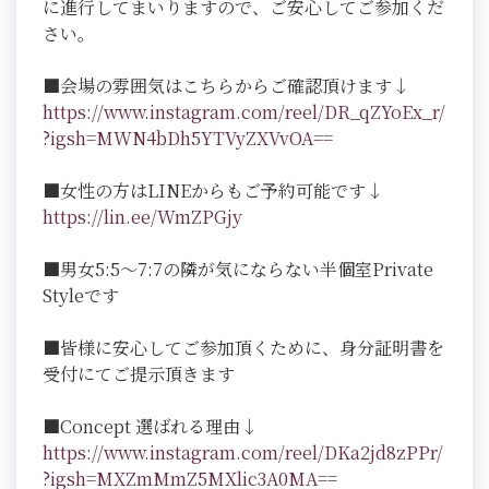
に進行してまいりますので、ご安心してご参加くだ
さい。
■会場の雰囲気はこちらからご確認頂けます↓
https://www.instagram.com/reel/DR_qZYoEx_r/
?igsh=MWN4bDh5YTVyZXVvOA==
■女性の方はLINEからもご予約可能です↓
https://lin.ee/WmZPGjy
■男女5:5～7:7の隣が気にならない半個室Private
Styleです
■皆様に安心してご参加頂くために、身分証明書を
受付にてご提示頂きます
■Concept 選ばれる理由↓
https://www.instagram.com/reel/DKa2jd8zPPr/
?igsh=MXZmMmZ5MXlic3A0MA=
=