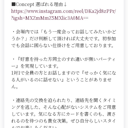
■Concept 選ばれる理由↓
https://www.instagram.com/reel/DKa2jd8zPPr/
?igsh=MXZmMmZ5MXlic3A0MA=
=
・会場内では「もう一度会ってお話してみたいかど
うか？」だけ判断して頂ければ大丈夫です。初参加
でも会話に困らない仕掛けをご用意しております。
・『好意を持った方同士のすれ違いが無いパーティ
ー』を実現しています。
1対1で全員の方とお話しますので『せっかく気にな
る人がいるのに話せない』ということがありませ
ん。
・連絡先の交換を迫られたり、連絡先を聞くタイミ
ングを逃した、そんな心配がないシステムをご用意
しています。気になる方にカードを書くのも、渡さ
れるのを待つのも貴女次第。ぜひ自分らしいスタイ
ルでお楽しみください。