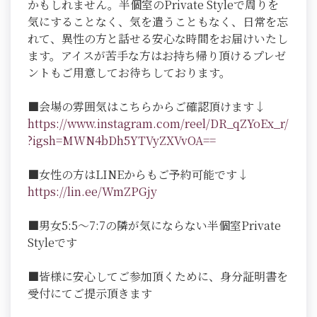
かもしれません。半個室のPrivate Styleで周りを
気にすることなく、気を遣うこともなく、日常を忘
れて、異性の方と話せる安心な時間をお届けいたし
ます。アイスが苦手な方はお持ち帰り頂けるプレゼ
ントもご用意してお待ちしております。
■会場の雰囲気はこちらからご確認頂けます↓
https://www.instagram.com/reel/DR_qZYoEx_r/
?igsh=MWN4bDh5YTVyZXVvOA==
■女性の方はLINEからもご予約可能です↓
https://lin.ee/WmZPGjy
■男女5:5～7:7の隣が気にならない半個室Private
Styleです
■皆様に安心してご参加頂くために、身分証明書を
受付にてご提示頂きます