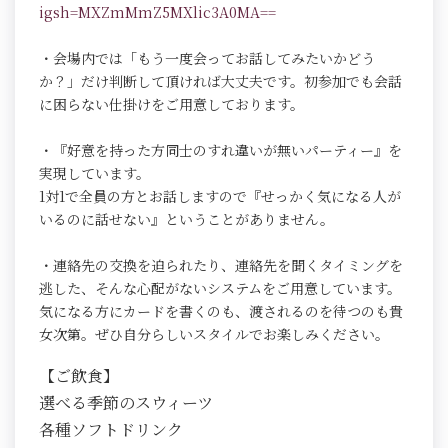
igsh=MXZmMmZ5MXlic3A0MA==
・会場内では「もう一度会ってお話してみたいかどう
か？」だけ判断して頂ければ大丈夫です。初参加でも会話
に困らない仕掛けをご用意しております。
・『好意を持った方同士のすれ違いが無いパーティー』を
実現しています。
1対1で全員の方とお話しますので『せっかく気になる人が
いるのに話せない』ということがありません。
・連絡先の交換を迫られたり、連絡先を聞くタイミングを
逃した、そんな心配がないシステムをご用意しています。
気になる方にカードを書くのも、渡されるのを待つのも貴
女次第。ぜひ自分らしいスタイルでお楽しみください。
【ご飲食】
選べる季節のスウィーツ
各種ソフトドリンク