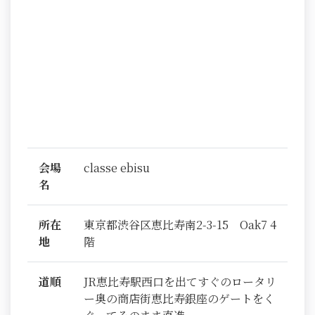
会場
classe ebisu
名
所在
東京都渋谷区恵比寿南2-3-15 Oak7 4
地
階
道順
JR恵比寿駅西口を出てすぐのロータリ
ー奥の商店街恵比寿銀座のゲートをく