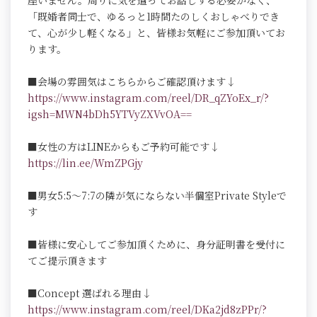
座いません。周りに気を遣ってお話しする必要がなく、
「既婚者同士で、ゆるっと1時間たのしくおしゃべりでき
て、心が少し軽くなる」と、皆様お気軽にご参加頂いてお
ります。
■会場の雰囲気はこちらからご確認頂けます↓
https://www.instagram.com/reel/DR_qZYoEx_r/?
igsh=MWN4bDh5YTVyZXVvOA==
■女性の方はLINEからもご予約可能です↓
https://lin.ee/WmZPGjy
■男女5:5～7:7の隣が気にならない半個室Private Styleで
す
■皆様に安心してご参加頂くために、身分証明書を受付に
てご提示頂きます
■Concept 選ばれる理由↓
https://www.instagram.com/reel/DKa2jd8zPPr/?