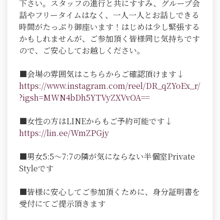
下さい。スタッフの進行と共にすすみ、グループ会
話やフリータイムはなく、一人一人とお話しできる
時間がたっぷり御座います！はじめは少し緊張する
かもしれませんが、ご参加頂く皆様同じ気持ちです
ので、ご安心してお越しください。
■会場の雰囲気はこちらからご確認頂けます↓
https://www.instagram.com/reel/DR_qZYoEx_r/
?igsh=MWN4bDh5YTVyZXVvOA==
■女性の方はLINEからもご予約可能です↓
https://lin.ee/WmZPGjy
■男女5:5～7:7の隣が気にならない半個室Private
Styleです
■皆様に安心してご参加頂くために、身分証明書を
受付にてご提示頂きます