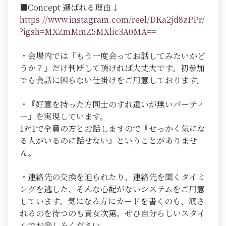
■Concept 選ばれる理由↓
https://www.instagram.com/reel/DKa2jd8zPPr/
?igsh=MXZmMmZ5MXlic3A0MA=
=
・会場内では「もう一度会ってお話してみたいかど
うか？」だけ判断して頂ければ大丈夫です。初参加
でも会話に困らない仕掛けをご用意しております。
・『好意を持った方同士のすれ違いが無いパーティ
ー』を実現しています。
1対1で全員の方とお話しますので『せっかく気にな
る人がいるのに話せない』ということがありませ
ん。
・連絡先の交換を迫られたり、連絡先を聞くタイミ
ングを逃した、そんな心配がないシステムをご用意
しています。気になる方にカードを書くのも、渡さ
れるのを待つのも貴女次第。ぜひ自分らしいスタイ
ルでお楽しみください。