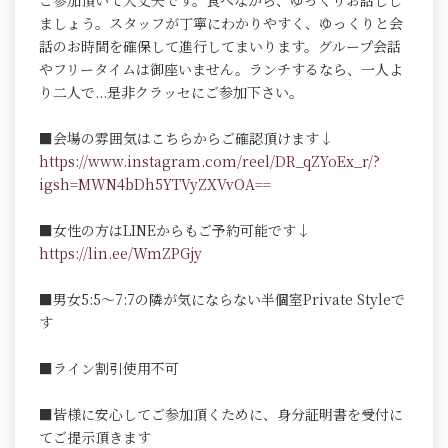
ご参加頂いて大丈夫です。食べながら、ゆっくりお話しし
ましょう。スタッフが丁寧にわかりやすく、ゆっくりと会
話のお時間を確保して進行してまいります。グループ会話
やフリータイムは御座いません。ランチするなら、一人よ
り二人で...是非クラッセにご参加下さい。
■会場の雰囲気はこちらからご確認頂けます↓
https://www.instagram.com/reel/DR_qZYoEx_r/?
igsh=MWN4bDh5YTVyZXVvOA==
■女性の方はLINEからもご予約可能です↓
https://lin.ee/WmZPGjy
■男女5:5～7:7の隣が気にならない半個室Private Styleで
す
■ライン割引使用不可
■皆様に安心してご参加頂くために、身分証明書を受付に
てご提示頂きます