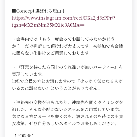
■Concept 選ばれる理由↓
https://www.instagram.com/reel/DKa2jd8zPPr/?
igsh=MXZmMmZ5MXlic3A0MA==
・会場内では「もう一度会ってお話してみたいかどう
か？」だけ判断して頂ければ大丈夫です。初参加でも会話
に困らない仕掛けをご用意しております。
・『好意を持った方同士のすれ違いが無いパーティー』を
実現しています。
1対1で全員の方とお話しますので『せっかく気になる人が
いるのに話せない』ということがありません。
・連絡先の交換を迫られたり、連絡先を聞くタイミングを
逃した、そんな心配がないシステムをご用意しています。
気になる方にカードを書くのも、渡されるのを待つのも貴
女次第。ぜひ自分らしいスタイルでお楽しみください。
【ご飲食】