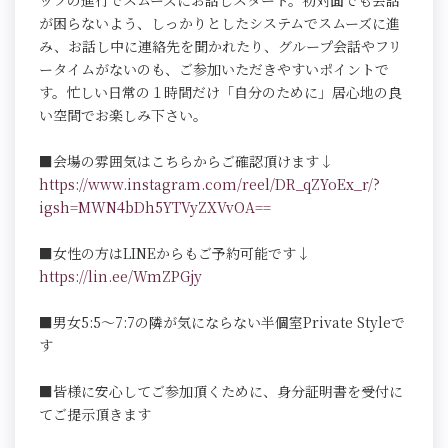
ッフの進行でスムーズにお話しスタート。初対面でも会話
が困らないよう、しっかりとしたシステムでスムーズに進
み、お話し中に連絡先を聞かれたり、グループ会話やフリ
ータイムがないのも、ご参加いただきやすいポイントで
す。忙しい日常の１時間だけ「自分のために」居心地の良
い空間でお楽しみ下さい。
■会場の雰囲気はこちらからご確認頂けます↓
https://www.instagram.com/reel/DR_qZYoEx_r/?
igsh=MWN4bDh5YTVyZXVvOA==
■女性の方はLINEからもご予約可能です↓
https://lin.ee/WmZPGjy
■男女5:5～7:7の隣が気にならない半個室Private Styleで
す
■皆様に安心してご参加頂くために、身分証明書を受付に
てご提示頂きます