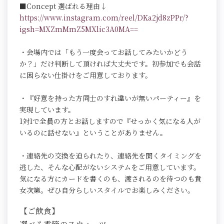
■Concept 選ばれる理由↓
https://www.instagram.com/reel/DKa2jd8zPPr/?
igsh=MXZmMmZ5MXlic3A0MA==
・会場内では「もう一度会ってお話してみたいかどう
か？」だけ判断して頂ければ大丈夫です。初参加でも会話
に困らない仕掛けをご用意しております。
・『好意を持った方同士のすれ違いが無いパーティー』を
実現しています。
1対1で全員の方とお話しますので『せっかく気になる人が
いるのに話せない』ということがありません。
・連絡先の交換を迫られたり、連絡先を聞くタイミングを
逃した、そんな心配がないシステムをご用意しています。
気になる方にカードを書くのも、渡されるのを待つのも貴
女次第。ぜひ自分らしいスタイルでお楽しみください。
【ご飲食】