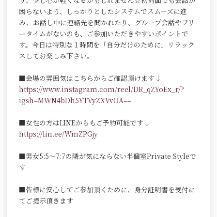
り、少し心が軽くなるかもしれません☆初対面でも会話が
困らないよう、しっかりとしたシステムでスムーズに進
み、お話し中に連絡先を聞かれたり、グループ会話やフリ
ータイムがないのも、ご参加いただきやすいポイントで
す。今日は特別な１時間を「自分だけのために」リラック
スしてお楽しみ下さい。
■会場の雰囲気はこちらからご確認頂けます↓
https://www.instagram.com/reel/DR_qZYoEx_r/?
igsh=MWN4bDh5YTVyZXVvOA==
■女性の方はLINEからもご予約可能です↓
https://lin.ee/WmZPGjy
■男女5:5～7:7の隣が気にならない半個室Private Styleで
す
■皆様に安心してご参加頂くために、身分証明書を受付に
てご提示頂きます