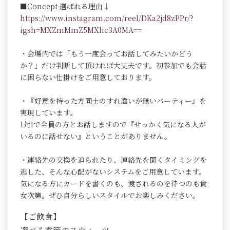
■Concept 選ばれる理由↓
https://www.instagram.com/reel/DKa2jd8zPPr/?
igsh=MXZmMmZ5MXlic3A0MA==
・会場内では「もう一度会ってお話してみたいかどう
か？」だけ判断して頂ければ大丈夫です。初参加でも会話
に困らない仕掛けをご用意しております。
・『好意を持った方同士のすれ違いが無いパーティー』を
実現しています。
1対1で全員の方とお話しますので『せっかく気になる人が
いるのに話せない』ということがありません。
・連絡先の交換を迫られたり、連絡先を聞くタイミングを
逃した、そんな心配がないシステムをご用意しています。
気になる方にカードを書くのも、渡されるのを待つのも貴
女次第。ぜひ自分らしいスタイルでお楽しみください。
【ご飲食】