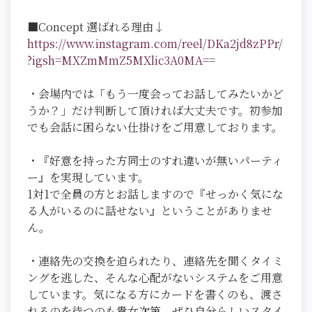
■Concept 選ばれる理由↓
https://www.instagram.com/reel/DKa2jd8zPPr/
?igsh=MXZmMmZ5MXlic3A0MA=
=
・会場内では「もう一度会ってお話してみたいかど
うか？」だけ判断して頂ければ大丈夫です。初参加
でも会話に困らない仕掛けをご用意しております。
・『好意を持った方同士のすれ違いが無いパーティ
ー』を実現しています。
1対1で全員の方とお話しますので『せっかく気にな
る人がいるのに話せない』ということがありませ
ん。
・連絡先の交換を迫られたり、連絡先を聞くタイミ
ングを逃した、そんな心配がないシステムをご用意
しています。気になる方にカードを書くのも、渡さ
れるのを待つのも貴女次第。ぜひ自分らしいスタイ