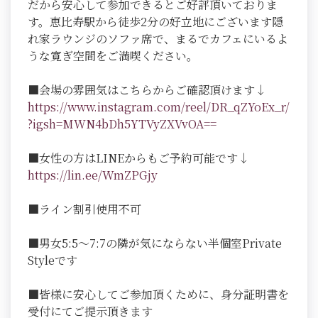
だから安心して参加できるとご好評頂いておりま
す。恵比寿駅から徒歩2分の好立地にございます隠
れ家ラウンジのソファ席で、まるでカフェにいるよ
うな寛ぎ空間をご満喫ください。
■会場の雰囲気はこちらからご確認頂けます↓
https://www.instagram.com/reel/DR_qZYoEx_r/
?igsh=MWN4bDh5YTVyZXVvOA==
■女性の方はLINEからもご予約可能です↓
https://lin.ee/WmZPGjy
■ライン割引使用不可
■男女5:5～7:7の隣が気にならない半個室Private
Styleです
■皆様に安心してご参加頂くために、身分証明書を
受付にてご提示頂きます