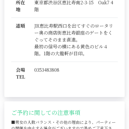
所在
東京都渋谷区恵比寿南2-3-15 Oak7 4
地
階
道順
JR恵比寿駅西口を出てすぐのロータリ
ー奥の商店街恵比寿銀座のゲートをく
ぐってそのまま直進。
最初の信号の横にある黄色のビル４
階。1階の大龍軒が目印。
会場
0353483808
TEL
ご予約に関しての注意事項
■男女の人数バランス・その他の理由により、パーティー
の開催を中止する場合がございますので予めご了承下さ