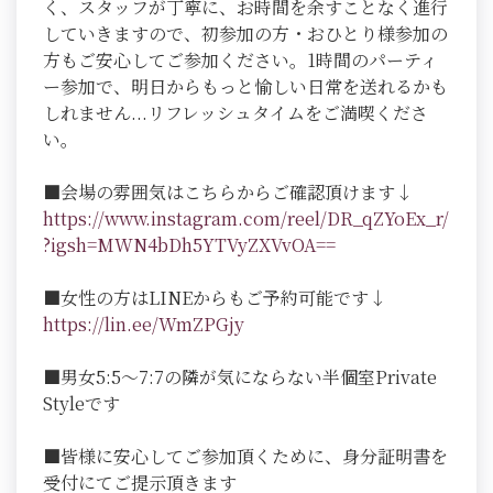
く、スタッフが丁寧に、お時間を余すことなく進行
していきますので、初参加の方・おひとり様参加の
方もご安心してご参加ください。1時間のパーティ
ー参加で、明日からもっと愉しい日常を送れるかも
しれません...リフレッシュタイムをご満喫くださ
い。
■会場の雰囲気はこちらからご確認頂けます↓
https://www.instagram.com/reel/DR_qZYoEx_r/
?igsh=MWN4bDh5YTVyZXVvOA==
■女性の方はLINEからもご予約可能です↓
https://lin.ee/WmZPGjy
■男女5:5～7:7の隣が気にならない半個室Private
Styleです
■皆様に安心してご参加頂くために、身分証明書を
受付にてご提示頂きます