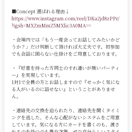
■Concept 選ばれる理由↓
https://www.instagram.com/reel/DKa2jd8zPPr/
?igsh=MXZmMmZ5MXlic3A0MA=
=
・会場内では「もう一度会ってお話してみたいかど
うか？」だけ判断して頂ければ大丈夫です。初参加
でも会話に困らない仕掛けをご用意しております。
・『好意を持った方同士のすれ違いが無いパーティ
ー』を実現しています。
1対1で全員の方とお話しますので『せっかく気にな
る人がいるのに話せない』ということがありませ
ん。
・連絡先の交換を迫られたり、連絡先を聞くタイミ
ングを逃した、そんな心配がないシステムをご用意
しています。気になる方にカードを書くのも、渡さ
れるのを待つのも貴女次第。ぜひ自分らしいスタイ