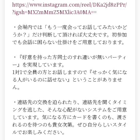
https://www.instagram.com/reel/DKa2jd8zPPr/
?igsh=MXZmMmZ5MXlic3A0MA=
=
・会場内では「もう一度会ってお話してみたいかど
うか？」だけ判断して頂ければ大丈夫です。初参加
でも会話に困らない仕掛けをご用意しております。
・『好意を持った方同士のすれ違いが無いパーティ
ー』を実現しています。
1対1で全員の方とお話しますので『せっかく気にな
る人がいるのに話せない』ということがありませ
ん。
・連絡先の交換を迫られたり、連絡先を聞くタイミ
ングを逃した、そんな心配がないシステムをご用意
しています。気になる方にカードを書くのも、渡さ
れるのを待つのも貴女次第。ぜひ自分らしいスタイ
ルでお楽しみください。