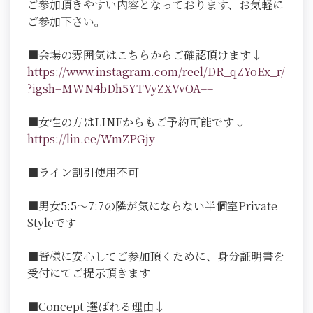
ご参加頂きやすい内容となっております、お気軽に
ご参加下さい。
■会場の雰囲気はこちらからご確認頂けます↓
https://www.instagram.com/reel/DR_qZYoEx_r/
?igsh=MWN4bDh5YTVyZXVvOA==
■女性の方はLINEからもご予約可能です↓
https://lin.ee/WmZPGjy
■ライン割引使用不可
■男女5:5～7:7の隣が気にならない半個室Private
Styleです
■皆様に安心してご参加頂くために、身分証明書を
受付にてご提示頂きます
■Concept 選ばれる理由↓