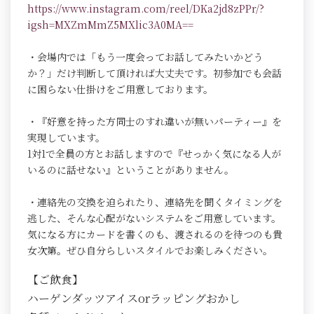
https://www.instagram.com/reel/DKa2jd8zPPr/?
igsh=MXZmMmZ5MXlic3A0MA==
・会場内では「もう一度会ってお話してみたいかどう
か？」だけ判断して頂ければ大丈夫です。初参加でも会話
に困らない仕掛けをご用意しております。
・『好意を持った方同士のすれ違いが無いパーティー』を
実現しています。
1対1で全員の方とお話しますので『せっかく気になる人が
いるのに話せない』ということがありません。
・連絡先の交換を迫られたり、連絡先を聞くタイミングを
逃した、そんな心配がないシステムをご用意しています。
気になる方にカードを書くのも、渡されるのを待つのも貴
女次第。ぜひ自分らしいスタイルでお楽しみください。
【ご飲食】
ハーゲンダッツアイスorラッピングおかし