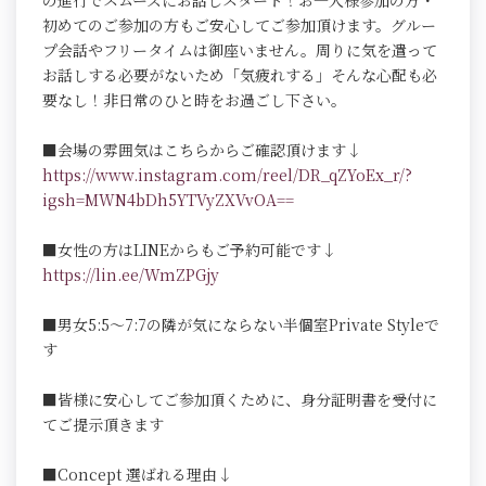
の進行でスムーズにお話しスタート！お一人様参加の方・
初めてのご参加の方もご安心してご参加頂けます。グルー
プ会話やフリータイムは御座いません。周りに気を遣って
お話しする必要がないため「気疲れする」そんな心配も必
要なし！非日常のひと時をお過ごし下さい。
■会場の雰囲気はこちらからご確認頂けます↓
https://www.instagram.com/reel/DR_qZYoEx_r/?
igsh=MWN4bDh5YTVyZXVvOA==
■女性の方はLINEからもご予約可能です↓
https://lin.ee/WmZPGjy
■男女5:5～7:7の隣が気にならない半個室Private Styleで
す
■皆様に安心してご参加頂くために、身分証明書を受付に
てご提示頂きます
■Concept 選ばれる理由↓