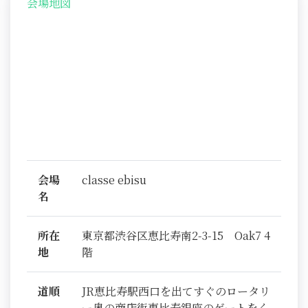
会場地図
会場
classe ebisu
名
所在
東京都渋谷区恵比寿南2-3-15 Oak7 4
地
階
道順
JR恵比寿駅西口を出てすぐのロータリ
ー奥の商店街恵比寿銀座のゲートをく