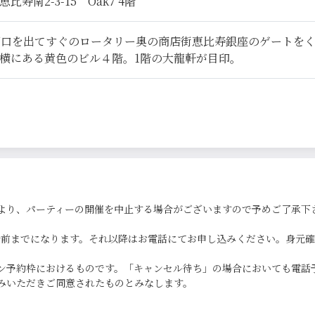
寿南2-3-15 Oak7 4階
西口を出てすぐのロータリー奥の商店街恵比寿銀座のゲートを
横にある黄色のビル４階。1階の大龍軒が目印。
より、パーティーの開催を中止する場合がございますので予めご了承下
0分前までになります。それ以降はお電話にてお申し込みください。身元
ン予約枠におけるものです。「キャンセル待ち」の場合においても電話
みいただきご同意されたものとみなします。