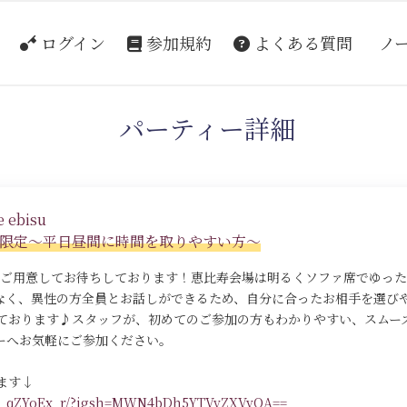
ログイン
参加規約
よくある質問
ノ
パーティー詳細
 ebisu
者限定～平日昼間に時間を取りやすい方～
をご用意してお待ちしております！恵比寿会場は明るくソファ席でゆっ
なく、異性の方全員とお話しができるため、自分に合ったお相手を選び
ております♪スタッフが、初めてのご参加の方もわかりやすい、スムー
ーへお気軽にご参加ください。
ます↓
/DR_qZYoEx_r/?igsh=MWN4bDh5YTVyZXVvOA==