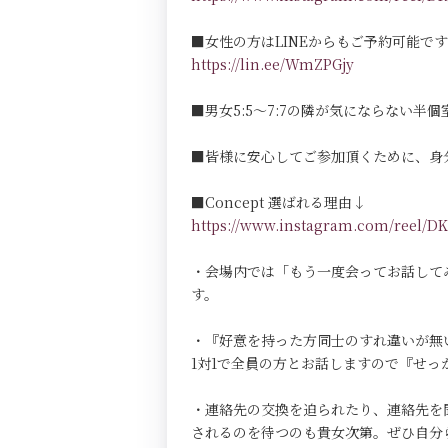
■女性の方はLINEからもご予約可能で
https://lin.ee/WmZPGjy
■男女5:5～7:7の隣が気にならない半個室Pri
■皆様に安心してご参加頂くために、身
■Concept 選ばれる理由↓
https://www.instagram.com/reel
・会場内では「もう一度会ってお話して
す。
・『好意を持った方同士のすれ違いが無
1対1で全員の方とお話しますので『せ
・連絡先の交換を迫られたり、連絡先を
されるのを待つのも貴女次第。ぜひ自分