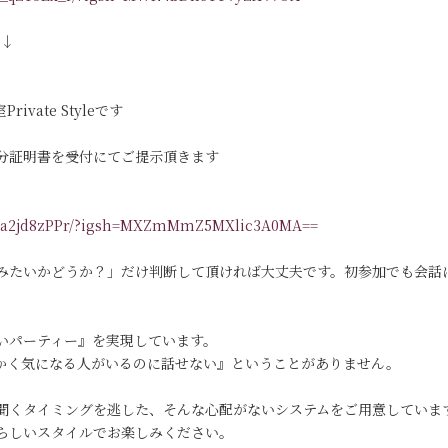
す↓
vate Styleです
分証明書を受付にてご提示頂きます
/DKa2jd8zPPr/?igsh=MXZmMmZ5MXlic3A0MA==
みたいかどうか？」だけ判断して頂ければ大丈夫です。初参加でも会話
いパーティー』を実現しています。
っかく気になる人がいるのに話せない』ということがありません。
聞くタイミングを逃した、そんな心配がないシステムをご用意していま
らしいスタイルでお楽しみください。