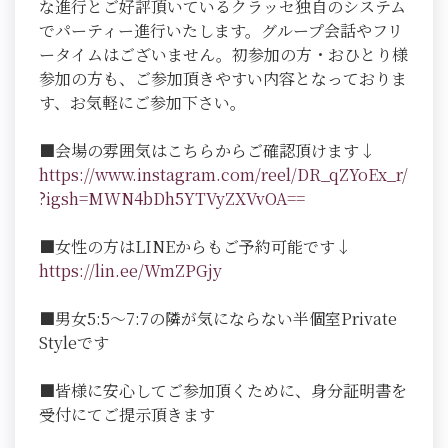
な進行とご好評頂いているクラッセ独自のシステム
でパーティー進行いたします。グループ会話やフリ
ータイムはございません。初参加の方・おひとり様
参加の方も、ご参加頂きやすい内容となっておりま
す、お気軽にご参加下さい。
■会場の雰囲気はこちらからご確認頂けます↓
https://www.instagram.com/reel/DR_qZYoEx_r/
?igsh=MWN4bDh5YTVyZXVvOA==
■女性の方はLINEからもご予約可能です↓
https://lin.ee/WmZPGjy
■男女5:5～7:7の隣が気にならない半個室Private
Styleです
■皆様に安心してご参加頂くために、身分証明書を
受付にてご提示頂きます