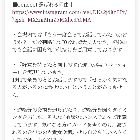
■Concept 選ばれる理由↓
https://www.instagram.com/reel/DKa2jd8zPPr/
?igsh=MXZmMmZ5MXlic3A0MA=
=
・会場内では「もう一度会ってお話してみたいかど
うか？」だけ判断して頂ければ大丈夫です。初参加
でも会話に困らない仕掛けをご用意しております。
・『好意を持った方同士のすれ違いが無いパーティ
ー』を実現しています。
1対1で全員の方とお話しますので『せっかく気にな
る人がいるのに話せない』ということがありませ
ん。
・連絡先の交換を迫られたり、連絡先を聞くタイミ
ングを逃した、そんな心配がないシステムをご用意
しています。気になる方にカードを書くのも、渡さ
れるのを待つのも貴女次第。ぜひ自分らしいスタイ
ルでお楽しみください。