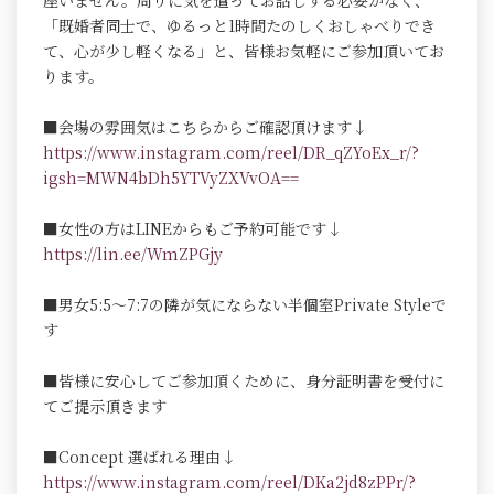
座いません。周りに気を遣ってお話しする必要がなく、
「既婚者同士で、ゆるっと1時間たのしくおしゃべりでき
て、心が少し軽くなる」と、皆様お気軽にご参加頂いてお
ります。
■会場の雰囲気はこちらからご確認頂けます↓
https://www.instagram.com/reel/DR_qZYoEx_r/?
igsh=MWN4bDh5YTVyZXVvOA==
■女性の方はLINEからもご予約可能です↓
https://lin.ee/WmZPGjy
■男女5:5～7:7の隣が気にならない半個室Private Styleで
す
■皆様に安心してご参加頂くために、身分証明書を受付に
てご提示頂きます
■Concept 選ばれる理由↓
https://www.instagram.com/reel/DKa2jd8zPPr/?