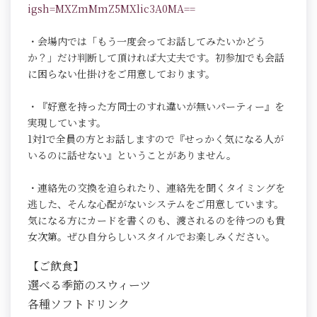
igsh=MXZmMmZ5MXlic3A0MA==
・会場内では「もう一度会ってお話してみたいかどう
か？」だけ判断して頂ければ大丈夫です。初参加でも会話
に困らない仕掛けをご用意しております。
・『好意を持った方同士のすれ違いが無いパーティー』を
実現しています。
1対1で全員の方とお話しますので『せっかく気になる人が
いるのに話せない』ということがありません。
・連絡先の交換を迫られたり、連絡先を聞くタイミングを
逃した、そんな心配がないシステムをご用意しています。
気になる方にカードを書くのも、渡されるのを待つのも貴
女次第。ぜひ自分らしいスタイルでお楽しみください。
【ご飲食】
選べる季節のスウィーツ
各種ソフトドリンク