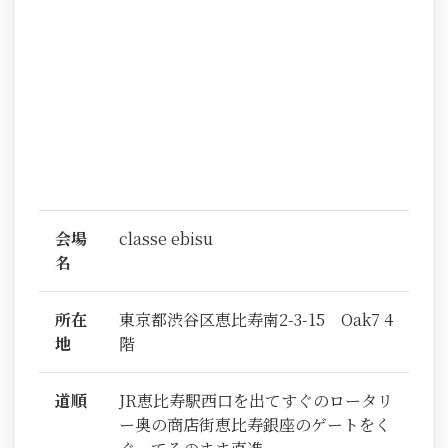
会場
classe ebisu
名
所在
東京都渋谷区恵比寿南2-3-15 Oak7 4
地
階
道順
JR恵比寿駅西口を出てすぐのロータリ
ー奥の商店街恵比寿銀座のゲートをく