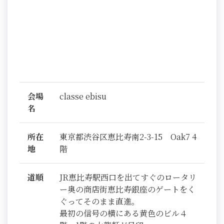
会場
classe ebisu
名
所在
東京都渋谷区恵比寿南2-3-15 Oak7 4
地
階
道順
JR恵比寿駅西口を出てすぐのロータリ
ー奥の商店街恵比寿銀座のゲートをく
ぐってそのまま直進。
最初の信号の横にある黄色のビル４