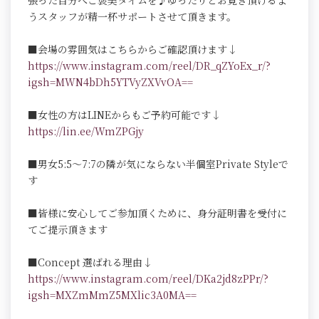
張った自分へご褒美タイムを♪ゆったりとお寛ぎ頂けるよ
うスタッフが精一杯サポートさせて頂きます。
■会場の雰囲気はこちらからご確認頂けます↓
https://www.instagram.com/reel/DR_qZYoEx_r/?
igsh=MWN4bDh5YTVyZXVvOA==
■女性の方はLINEからもご予約可能です↓
https://lin.ee/WmZPGjy
■男女5:5～7:7の隣が気にならない半個室Private Styleで
す
■皆様に安心してご参加頂くために、身分証明書を受付に
てご提示頂きます
■Concept 選ばれる理由↓
https://www.instagram.com/reel/DKa2jd8zPPr/?
igsh=MXZmMmZ5MXlic3A0MA==