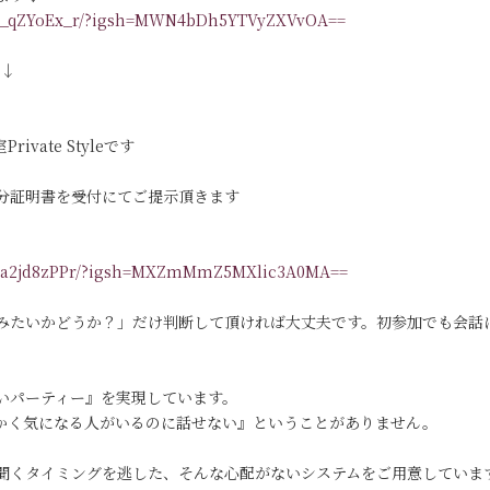
/DR_qZYoEx_r/?igsh=MWN4bDh5YTVyZXVvOA==
す↓
vate Styleです
分証明書を受付にてご提示頂きます
/DKa2jd8zPPr/?igsh=MXZmMmZ5MXlic3A0MA==
みたいかどうか？」だけ判断して頂ければ大丈夫です。初参加でも会話
いパーティー』を実現しています。
っかく気になる人がいるのに話せない』ということがありません。
聞くタイミングを逃した、そんな心配がないシステムをご用意していま