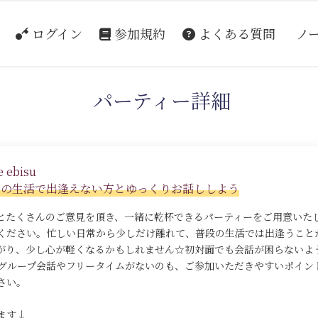
ログイン
参加規約
よくある質問
ノ
パーティー詳細
 ebisu
段の生活で出逢えない方とゆっくりお話ししよう
とたくさんのご意見を頂き、一緒に乾杯できるパーティーをご用意いた
ください。忙しい日常から少しだけ離れて、普段の生活では出逢うこと
がり、少し心が軽くなるかもしれません☆初対面でも会話が困らないよ
グループ会話やフリータイムがないのも、ご参加いただきやすいポイン
さい。
ます↓