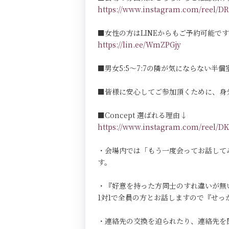
https://www.instagram.com/reel
■女性の方はLINEからもご予約可能で
https://lin.ee/WmZPGjy
■男女5:5～7:7の隣が気にならない半個室Pri
■皆様に安心してご参加頂くために、身
■Concept 選ばれる理由↓
https://www.instagram.com/reel
・会場内では「もう一度会ってお話して
す。
・『好意を持った方同士のすれ違いが無
1対1で全員の方とお話しますので『せ
・連絡先の交換を迫られたり、連絡先を