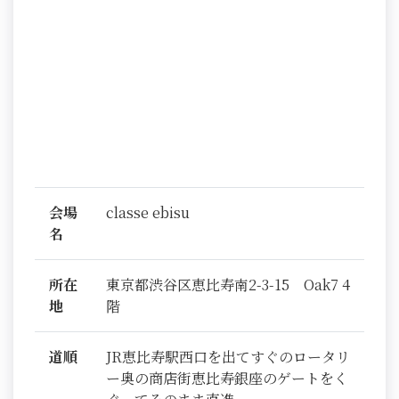
会場
classe ebisu
名
所在
東京都渋谷区恵比寿南2-3-15 Oak7 4
地
階
道順
JR恵比寿駅西口を出てすぐのロータリ
ー奥の商店街恵比寿銀座のゲートをく