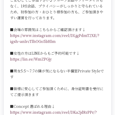
ご安心してご参加下さい♪グループ会話やフリータイムも
なく、1対1会話、プライバシーがしっかりと守られている
ため、初参加の方・おひとり様参加の方も、ご参加頂きや
すい運営を行っております。
■会場の雰囲気はこちらからご確認頂けます↓
https://www.instagram.com/reel/DLjgPdmT2XE/?
igsh=anlrcTlhOGo5bHlm
■女性の方はLINEからもご予約可能です↓
https://lin.ee/WmZPGjy
■男女5:5～7:7の隣が気にならない半個室Private Styleで
す
■皆様に安心してご参加頂くために、身分証明書を受付に
てご提示頂きます
■Concept 選ばれる理由↓
https://www.instagram.com/reel/DKa2jd8zPPr/?