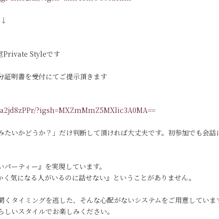
す↓
vate Styleです
分証明書を受付にてご提示頂きます
/DKa2jd8zPPr/?igsh=MXZmMmZ5MXlic3A0MA==
みたいかどうか？」だけ判断して頂ければ大丈夫です。初参加でも会話
いパーティー』を実現しています。
っかく気になる人がいるのに話せない』ということがありません。
聞くタイミングを逃した、そんな心配がないシステムをご用意していま
らしいスタイルでお楽しみください。