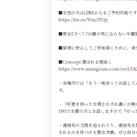
■女性の方はLINEからもご予約可能で
https://lin.ee/WmZPGjy
■男女5:5～7:7の隣が気にならない半個室Pri
■皆様に安心してご参加頂くために、身
■Concept 選ばれる理由↓
https://www.instagram.com/reel
・会場内では「もう一度会ってお話して
す。
・『好意を持った方同士のすれ違いが無
1対1で全員の方とお話しますので『せ
・連絡先の交換を迫られたり、連絡先を
されるのを待つのも貴女次第。ぜひ自分