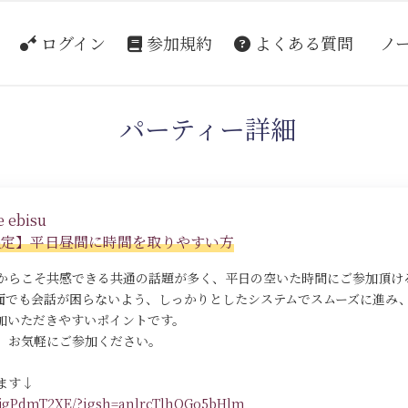
ログイン
参加規約
よくある質問
ノ
パーティー詳細
 ebisu
限定】平日昼間に時間を取りやすい方
からこそ共感できる共通の話題が多く、平日の空いた時間にご参加頂け
面でも会話が困らないよう、しっかりとしたシステムでスムーズに進み
加いただきやすいポイントです。
」お気軽にご参加ください。
ます↓
DLjgPdmT2XE/?igsh=anlrcTlhOGo5bHlm