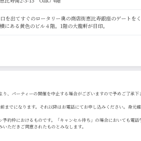
寿南2-3-15 Oak7 4階
西口を出てすぐのロータリー奥の商店街恵比寿銀座のゲートを
横にある黄色のビル４階。1階の大龍軒が目印。
より、パーティーの開催を中止する場合がございますので予めご了承下
0分前までになります。それ以降はお電話にてお申し込みください。身元
ン予約枠におけるものです。「キャンセル待ち」の場合においても電話
みいただきご同意されたものとみなします。