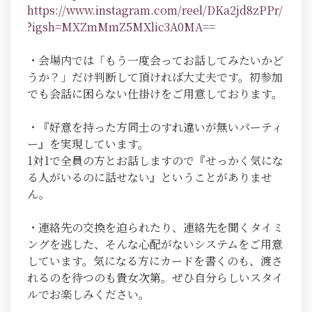
https://www.instagram.com/reel/DKa2jd8zPPr/
?igsh=MXZmMmZ5MXlic3A0MA=
=
・会場内では「もう一度会ってお話してみたいかど
うか？」だけ判断して頂ければ大丈夫です。初参加
でも会話に困らない仕掛けをご用意しております。
・『好意を持った方同士のすれ違いが無いパーティ
ー』を実現しています。
1対1で全員の方とお話しますので『せっかく気にな
る人がいるのに話せない』ということがありませ
ん。
・連絡先の交換を迫られたり、連絡先を聞くタイミ
ングを逃した、そんな心配がないシステムをご用意
しています。気になる方にカードを書くのも、渡さ
れるのを待つのも貴女次第。ぜひ自分らしいスタイ
ルでお楽しみください。