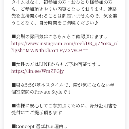
タイムはなく、初参加の方・おひとり様参加の方
も、ご参加頂きやすい内容となっております。連絡
先を直接聞かれることは御座いませんので、気を遣
うことなく、自分時間をご満喫ください♪
■会場の雰囲気はこちらからご確認頂けます↓
https://www.instagram.com/reel/DR_qZYoEx_r/
?igsh=MWN4bDh5YTVyZXVvOA==
■女性の方はLINEからもご予約可能です↓
https://lin.ee/WmZPGjy
■男女5:5が基本スタイルで、隣が気にならない半
個室空間のPrivate Styleです
■皆様に安心してご参加頂くために、身分証明書を
受付にてご提示頂きます
■Concept 選ばれる理由↓