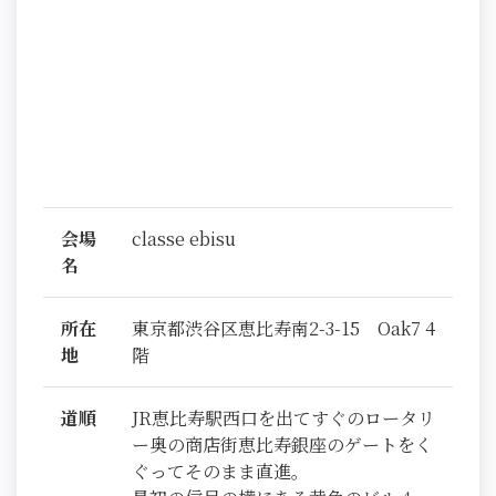
会場
classe ebisu
名
所在
東京都渋谷区恵比寿南2-3-15 Oak7 4
地
階
道順
JR恵比寿駅西口を出てすぐのロータリ
ー奥の商店街恵比寿銀座のゲートをく
ぐってそのまま直進。