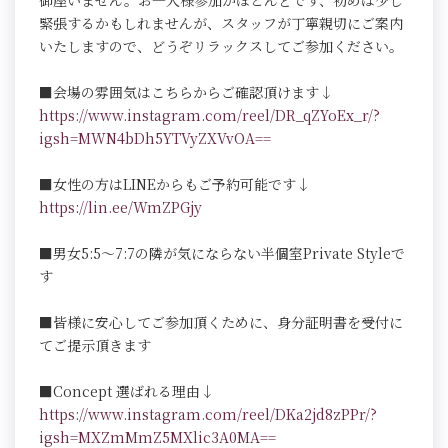
御座いません。お一人様参加がほとんどです、初めは少し
緊張するかもしれませんが、スタッフが丁寧親切にご案内
いたしますので、どうぞリラックスしてご参加ください。
■会場の雰囲気はこちらからご確認頂けます↓
https://www.instagram.com/reel/DR_qZYoEx_r/?
igsh=MWN4bDh5YTVyZXVvOA==
■女性の方はLINEからもご予約可能です↓
https://lin.ee/WmZPGjy
■男女5:5～7:7の隣が気にならない半個室Private Styleで
す
■皆様に安心してご参加頂くために、身分証明書を受付に
てご提示頂きます
■Concept 選ばれる理由↓
https://www.instagram.com/reel/DKa2jd8zPPr/?
igsh=MXZmMmZ5MXlic3A0MA==