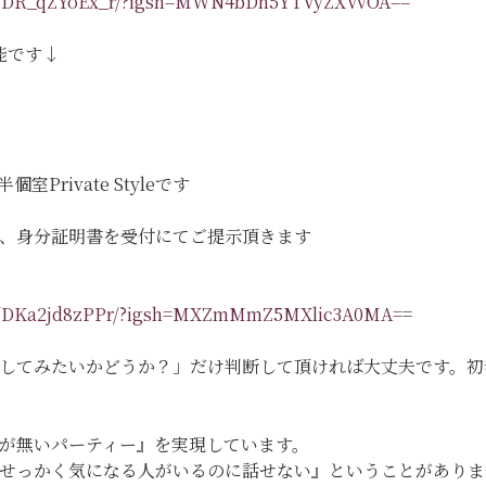
eel/DR_qZYoEx_r/?igsh=MWN4bDh5YTVyZXVvOA==
能です↓
Private Styleです
、身分証明書を受付にてご提示頂きます
eel/DKa2jd8zPPr/?igsh=MXZmMmZ5MXlic3A0MA=
=
してみたいかどうか？」だけ判断して頂ければ大丈夫です。初
が無いパーティー』を実現しています。
『せっかく気になる人がいるのに話せない』ということがあり