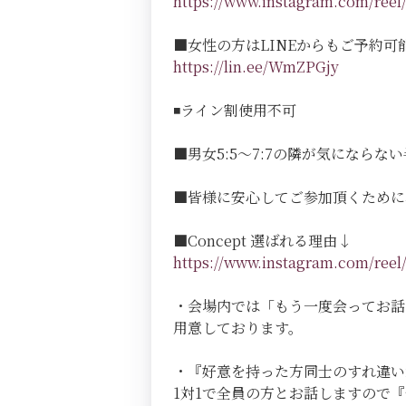
https://www.instagram.com/r
■女性の方はLINEからもご予約可
https://lin.ee/WmZPGjy
◾️ライン割使用不可
■男女5:5～7:7の隣が気にならない半個室
■皆様に安心してご参加頂くために
■Concept 選ばれる理由↓
https://www.instagram.com/r
・会場内では「もう一度会ってお話
用意しております。
・『好意を持った方同士のすれ違い
1対1で全員の方とお話しますので