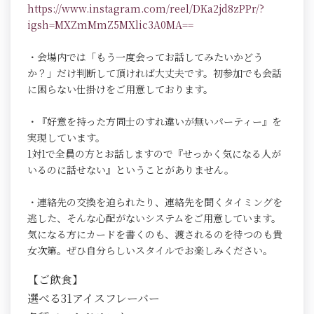
https://www.instagram.com/reel/DKa2jd8zPPr/?
igsh=MXZmMmZ5MXlic3A0MA==
・会場内では「もう一度会ってお話してみたいかどう
か？」だけ判断して頂ければ大丈夫です。初参加でも会話
に困らない仕掛けをご用意しております。
・『好意を持った方同士のすれ違いが無いパーティー』を
実現しています。
1対1で全員の方とお話しますので『せっかく気になる人が
いるのに話せない』ということがありません。
・連絡先の交換を迫られたり、連絡先を聞くタイミングを
逃した、そんな心配がないシステムをご用意しています。
気になる方にカードを書くのも、渡されるのを待つのも貴
女次第。ぜひ自分らしいスタイルでお楽しみください。
【ご飲食】
選べる31アイスフレーバー