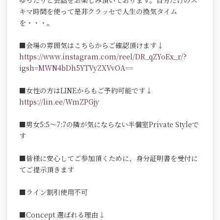
ゆったりと会話をお楽しみ頂いております。自分だけのス
キマ時間を使って是非クラッセで人生の換気タイム
を・・・。
■会場の雰囲気はこちらからご確認頂けます↓
https://www.instagram.com/reel/DR_qZYoEx_r/?
igsh=MWN4bDh5YTVyZXVvOA==
■女性の方はLINEからもご予約可能です↓
https://lin.ee/WmZPGjy
■男女5:5～7:7の隣が気にならない半個室Private Styleで
す
■皆様に安心してご参加頂くために、身分証明書を受付に
てご提示頂きます
■ライン割引使用不可
■Concept 選ばれる理由↓