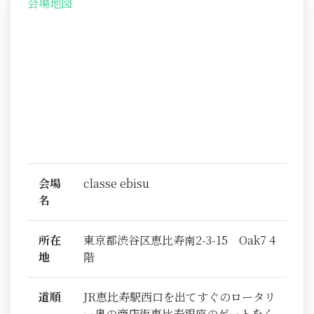
会場地図
会場
classe ebisu
名
所在
東京都渋谷区恵比寿南2-3-15 Oak7 4
地
階
道順
JR恵比寿駅西口を出てすぐのロータリ
ー奥の商店街恵比寿銀座のゲートをく