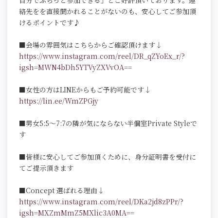
自分でふらっと参加できる」とご好評頂いております。連
絡先をを直接聞かれることがないのも、安心してご参加頂
けるポイントです♪
■会場の雰囲気はこちらからご確認頂けます↓
https://www.instagram.com/reel/DR_qZYoEx_r/?
igsh=MWN4bDh5YTVyZXVvOA==
■女性の方はLINEからもご予約可能です↓
https://lin.ee/WmZPGjy
■男女5:5～7:7の隣が気にならない半個室Private Styleで
す
■皆様に安心してご参加頂くために、身分証明書を受付に
てご提示頂きます
■Concept 選ばれる理由↓
https://www.instagram.com/reel/DKa2jd8zPPr/?
igsh=MXZmMmZ5MXlic3A0MA==