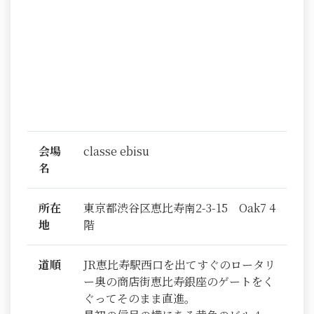
会場
classe ebisu
名
所在
東京都渋谷区恵比寿南2-3-15 Oak7 4
地
階
道順
JR恵比寿駅西口を出てすぐのロータリ
ー奥の商店街恵比寿銀座のゲートをく
ぐってそのまま直進。