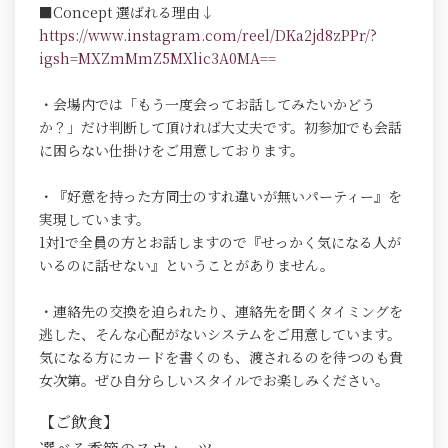
■Concept 選ばれる理由↓
https://www.instagram.com/reel/DKa2jd8zPPr/?
igsh=MXZmMmZ5MXlic3A0MA==
・会場内では「もう一度会ってお話してみたいかどう
か？」だけ判断して頂ければ大丈夫です。初参加でも会話
に困らない仕掛けをご用意しております。
・『好意を持った方同士のすれ違いが無いパーティー』を
実現しています。
1対1で全員の方とお話しますので『せっかく気になる人が
いるのに話せない』ということがありません。
・連絡先の交換を迫られたり、連絡先を聞くタイミングを
逃した、そんな心配がないシステムをご用意しています。
気になる方にカードを書くのも、渡されるのを待つのも貴
女次第。ぜひ自分らしいスタイルでお楽しみください。
【ご飲食】