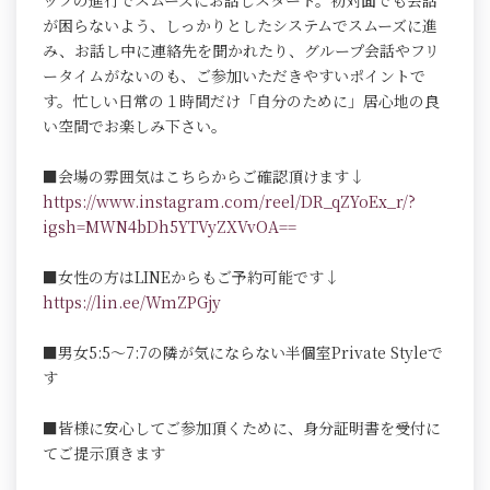
ッフの進行でスムーズにお話しスタート。初対面でも会話
が困らないよう、しっかりとしたシステムでスムーズに進
み、お話し中に連絡先を聞かれたり、グループ会話やフリ
ータイムがないのも、ご参加いただきやすいポイントで
す。忙しい日常の１時間だけ「自分のために」居心地の良
い空間でお楽しみ下さい。
■会場の雰囲気はこちらからご確認頂けます↓
https://www.instagram.com/reel/DR_qZYoEx_r/?
igsh=MWN4bDh5YTVyZXVvOA==
■女性の方はLINEからもご予約可能です↓
https://lin.ee/WmZPGjy
■男女5:5～7:7の隣が気にならない半個室Private Styleで
す
■皆様に安心してご参加頂くために、身分証明書を受付に
てご提示頂きます