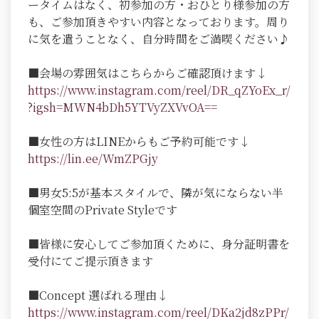
ータイムはなく、初参加の方・おひとり様参加の方
も、ご参加頂きやすい内容となっております。周り
に気を遣うことなく、自分時間をご満喫ください♪
■会場の雰囲気はこちらからご確認頂けます↓
https://www.instagram.com/reel/DR_qZYoEx_r/
?igsh=MWN4bDh5YTVyZXVvOA==
■女性の方はLINEからもご予約可能です↓
https://lin.ee/WmZPGjy
■男女5:5が基本スタイルで、隣が気にならない半
個室空間のPrivate Styleです
■皆様に安心してご参加頂くために、身分証明書を
受付にてご提示頂きます
■Concept 選ばれる理由↓
https://www.instagram.com/reel/DKa2jd8zPPr/