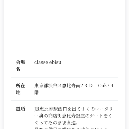
会場
classe ebisu
名
所在
東京都渋谷区恵比寿南2-3-15 Oak7 4
地
階
道順
JR恵比寿駅西口を出てすぐのロータリ
ー奥の商店街恵比寿銀座のゲートをく
ぐってそのまま直進。