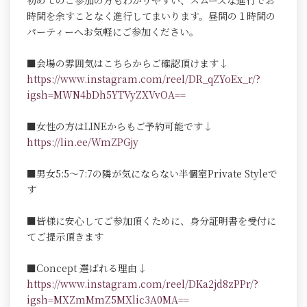
初めてのご参加の方もわかりやすい、スムーズな進行でお
時間を余すことなく進行してまいります。昼間の１時間の
パーティーへお気軽にご参加ください。
■会場の雰囲気はこちらからご確認頂けます↓
https://www.instagram.com/reel/DR_qZYoEx_r/?
igsh=MWN4bDh5YTVyZXVvOA==
■女性の方はLINEからもご予約可能です↓
https://lin.ee/WmZPGjy
■男女5:5～7:7の隣が気にならない半個室Private Styleで
す
■皆様に安心してご参加頂くために、身分証明書を受付に
てご提示頂きます
■Concept 選ばれる理由↓
https://www.instagram.com/reel/DKa2jd8zPPr/?
igsh=MXZmMmZ5MXlic3A0MA==