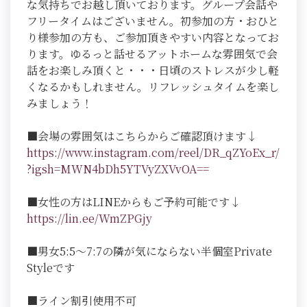
な気持ちでお越し頂いております。グループ会話や
フリータイムはございません。初参加の方・おひと
り様参加の方も、ご参加頂きやすい内容となってお
ります。ゆるっと話せるアットホームな雰囲気で会
話をお楽しみ頂くと・・・日頃のストレスが少し軽
くなるかもしれません。リフレッシュタイムを楽し
みましょう！
■会場の雰囲気はこちらからご確認頂けます↓
https://www.instagram.com/reel/DR_qZYoEx_r/
?igsh=MWN4bDh5YTVyZXVvOA==
■女性の方はLINEからもご予約可能です↓
https://lin.ee/WmZPGjy
■男女5:5～7:7の隣が気にならない半個室Private
Styleです
■ライン割引使用不可