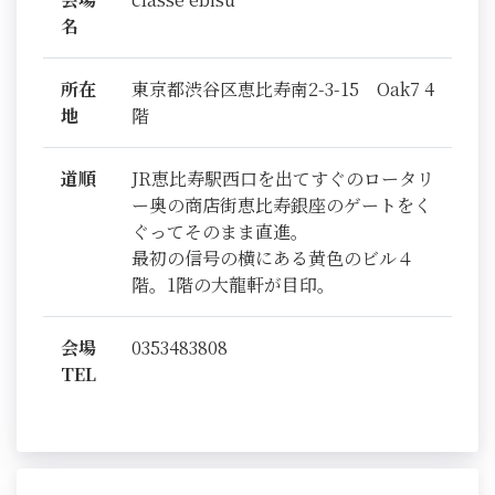
名
所在
東京都渋谷区恵比寿南2-3-15 Oak7 4
地
階
道順
JR恵比寿駅西口を出てすぐのロータリ
ー奥の商店街恵比寿銀座のゲートをく
ぐってそのまま直進。
最初の信号の横にある黄色のビル４
階。1階の大龍軒が目印。
会場
0353483808
TEL