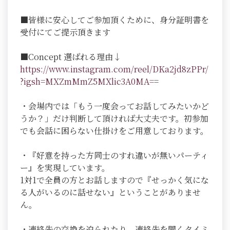
■皆様に安心してご参加頂くために、身分証明書を
受付にてご提示頂きます
■Concept 選ばれる理由↓
https://www.instagram.com/reel/DKa2jd8zPPr/
?igsh=MXZmMmZ5MXlic3A0MA=
=
・会場内では「もう一度会ってお話してみたいかど
うか？」だけ判断して頂ければ大丈夫です。初参加
でも会話に困らない仕掛けをご用意しております。
・『好意を持った方同士のすれ違いが無いパーティ
ー』を実現しています。
1対1で全員の方とお話しますので『せっかく気にな
る人がいるのに話せない』ということがありませ
ん。
・連絡先の交換を迫られたり、連絡先を聞くタイミ