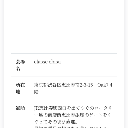
会場
classe ebisu
名
所在
東京都渋谷区恵比寿南2-3-15 Oak7 4
地
階
道順
JR恵比寿駅西口を出てすぐのロータリ
ー奥の商店街恵比寿銀座のゲートをく
ぐってそのまま直進。