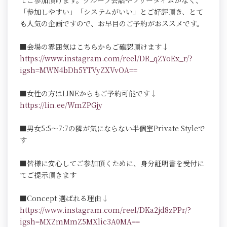
てご参加頂けます。グループ会話やフリータイムがなく、
「参加しやすい」「システムがいい」とご好評頂き、とて
も人気の企画ですので、お早目のご予約がおススメです。
■会場の雰囲気はこちらからご確認頂けます↓
https://www.instagram.com/reel/DR_qZYoEx_r/?
igsh=MWN4bDh5YTVyZXVvOA==
■女性の方はLINEからもご予約可能です↓
https://lin.ee/WmZPGjy
■男女5:5～7:7の隣が気にならない半個室Private Styleで
す
■皆様に安心してご参加頂くために、身分証明書を受付に
てご提示頂きます
■Concept 選ばれる理由↓
https://www.instagram.com/reel/DKa2jd8zPPr/?
igsh=MXZmMmZ5MXlic3A0MA==