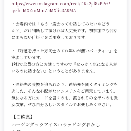
https://www.instagram.com/reel/DKa2jd8zPPr/?
igsh=MXZmMmZ5MXlic3A0MA==
・会場内では「もう一度会ってお話してみたいかどう
か？」だけ判断して頂ければ大丈夫です。初参加でも会話
に困らない仕掛けをご用意しております。
・『好意を持った方同士のすれ違いが無いパーティー』を
実現しています。
1対1で全員の方とお話しますので『せっかく気になる人が
いるのに話せない』ということがありません。
・連絡先の交換を迫られたり、連絡先を聞くタイミングを
逃した、そんな心配がないシステムをご用意しています。
気になる方にカードを書くのも、渡されるのを待つのも貴
女次第。ぜひ自分らしいスタイルでお楽しみください。
【ご飲食】
ハーゲンダッツアイスorラッピングおかし