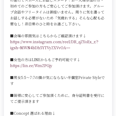
の進行でスムーズにお話しスタート！お一人様参加の方・
初めてのご参加の方もご安心してご参加頂けます。グルー
プ会話やフリータイムは御座いません。周りに気を遣って
お話しする必要がないため「気疲れする」そんな心配も必
要なし！非日常のひと時をお過ごし下さい。
■会場の雰囲気はこちらからご確認頂けます↓
https://www.instagram.com/reel/DR_qZYoEx_r/?
igsh=MWN4bDh5YTVyZXVvOA==
■女性の方はLINEからもご予約可能です↓
https://lin.ee/WmZPGjy
■男女5:5～7:7の隣が気にならない半個室Private Styleで
す
■皆様に安心してご参加頂くために、身分証明書を受付に
てご提示頂きます
■Concept 選ばれる理由↓