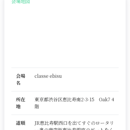
会場地図
会場
classe ebisu
名
所在
東京都渋谷区恵比寿南2-3-15 Oak7 4
地
階
道順
JR恵比寿駅西口を出てすぐのロータリ
ー奥の商店街恵比寿銀座のゲートをく