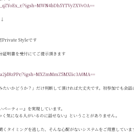
/DR_qZYoEx_r/?igsh=MWN4bDh5YTVyZXVvOA==
す↓
vate Styleです
分証明書を受付にてご提示頂きます
/DKa2jd8zPPr/?igsh=MXZmMmZ5MXlic3A0MA==
みたいかどうか？」だけ判断して頂ければ大丈夫です。初参加でも会話
いパーティー』を実現しています。
っかく気になる人がいるのに話せない』ということがありません。
聞くタイミングを逃した、そんな心配がないシステムをご用意していま