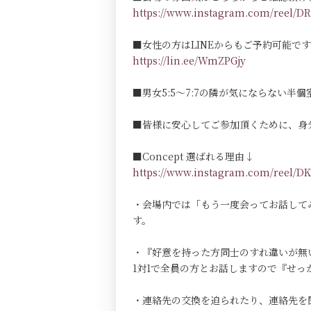
https://www.instagram.com/reel
■女性の方はLINEからもご予約可能で
https://lin.ee/WmZPGjy
■男女5:5～7:7の隣が気にならない半個室Pri
■皆様に安心してご参加頂くために、身
■Concept 選ばれる理由↓
https://www.instagram.com/reel
・会場内では「もう一度会ってお話して
す。
・『好意を持った方同士のすれ違いが無
1対1で全員の方とお話しますので『せ
・連絡先の交換を迫られたり、連絡先を