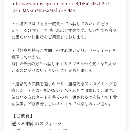
https://www.instagram.com/reel/DKa2jd8zPPr/?
igsh=MXZmMmZ5MXlic3A0MA==
・会場内では「もう一度会ってお話してみたいかどう
か？」だけ判断して頂ければ大丈夫です。初参加でも会話
に困らない仕掛けをご用意しております。
・『好意を持った方同士のすれ違いが無いパーティー』を
実現しています。
1対1で全員の方とお話しますので『せっかく気になる人が
いるのに話せない』ということがありません。
・連絡先の交換を迫られたり、連絡先を聞くタイミングを
逃した、そんな心配がないシステムをご用意しています。
気になる方にカードを書くのも、渡されるのを待つのも貴
女次第。ぜひ自分らしいスタイルでお楽しみください。
【ご飲食】
選べる季節のスウィーツ