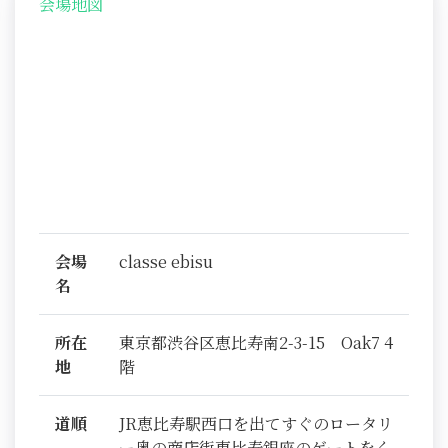
会場地図
会場
classe ebisu
名
所在
東京都渋谷区恵比寿南2-3-15 Oak7 4
地
階
道順
JR恵比寿駅西口を出てすぐのロータリ
ー奥の商店街恵比寿銀座のゲートをく