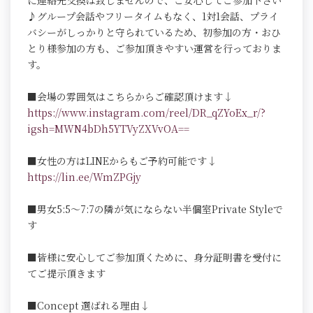
に連絡先交換は致しませんので、ご安心してご参加下さい
♪グループ会話やフリータイムもなく、1対1会話、プライ
バシーがしっかりと守られているため、初参加の方・おひ
とり様参加の方も、ご参加頂きやすい運営を行っておりま
す。
■会場の雰囲気はこちらからご確認頂けます↓
https://www.instagram.com/reel/DR_qZYoEx_r/?
igsh=MWN4bDh5YTVyZXVvOA==
■女性の方はLINEからもご予約可能です↓
https://lin.ee/WmZPGjy
■男女5:5～7:7の隣が気にならない半個室Private Styleで
す
■皆様に安心してご参加頂くために、身分証明書を受付に
てご提示頂きます
■Concept 選ばれる理由↓