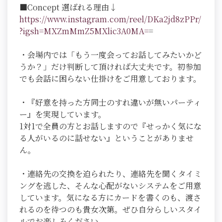
■Concept 選ばれる理由↓
https://www.instagram.com/reel/DKa2jd8zPPr/
?igsh=MXZmMmZ5MXlic3A0MA=
=
・会場内では「もう一度会ってお話してみたいかど
うか？」だけ判断して頂ければ大丈夫です。初参加
でも会話に困らない仕掛けをご用意しております。
・『好意を持った方同士のすれ違いが無いパーティ
ー』を実現しています。
1対1で全員の方とお話しますので『せっかく気にな
る人がいるのに話せない』ということがありませ
ん。
・連絡先の交換を迫られたり、連絡先を聞くタイミ
ングを逃した、そんな心配がないシステムをご用意
しています。気になる方にカードを書くのも、渡さ
れるのを待つのも貴女次第。ぜひ自分らしいスタイ
ルでお楽しみください。