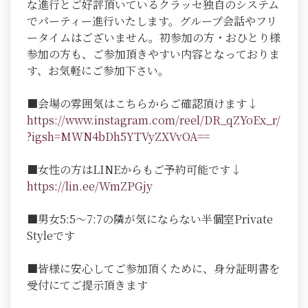
な進行とご好評頂いているクラッセ独自のシステム
でパーティー進行いたします。グループ会話やフリ
ータイムはございません。初参加の方・おひとり様
参加の方も、ご参加頂きやすい内容となっておりま
す、お気軽にご参加下さい。
■会場の雰囲気はこちらからご確認頂けます↓
https://www.instagram.com/reel/DR_qZYoEx_r/
?igsh=MWN4bDh5YTVyZXVvOA==
■女性の方はLINEからもご予約可能です↓
https://lin.ee/WmZPGjy
■男女5:5～7:7の隣が気にならない半個室Private
Styleです
■皆様に安心してご参加頂くために、身分証明書を
受付にてご提示頂きます