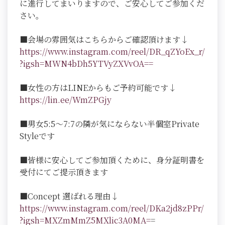
に進行してまいりますので、ご安心してご参加くだ
さい。
■会場の雰囲気はこちらからご確認頂けます↓
https://www.instagram.com/reel/DR_qZYoEx_r/
?igsh=MWN4bDh5YTVyZXVvOA==
■女性の方はLINEからもご予約可能です↓
https://lin.ee/WmZPGjy
■男女5:5～7:7の隣が気にならない半個室Private
Styleです
■皆様に安心してご参加頂くために、身分証明書を
受付にてご提示頂きます
■Concept 選ばれる理由↓
https://www.instagram.com/reel/DKa2jd8zPPr/
?igsh=MXZmMmZ5MXlic3A0MA=
=