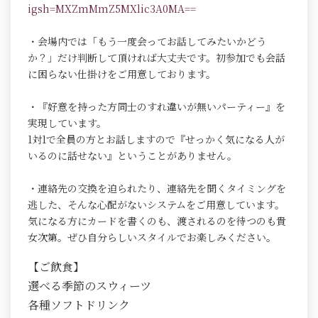
igsh=MXZmMmZ5MXlic3A0MA==
・会場内では「もう一度会ってお話してみたいかどう
か？」だけ判断して頂ければ大丈夫です。初参加でも会話
に困らない仕掛けをご用意しております。
・『好意を持った方同士のすれ違いが無いパーティー』を
実現しています。
1対1で全員の方とお話しますので『せっかく気になる人が
いるのに話せない』ということがありません。
・連絡先の交換を迫られたり、連絡先を聞くタイミングを
逃した、そんな心配がないシステムをご用意しています。
気になる方にカードを書くのも、渡されるのを待つのも貴
女次第。ぜひ自分らしいスタイルでお楽しみください。
【ご飲食】
選べる季節のスウィーツ
各種ソフトドリンク