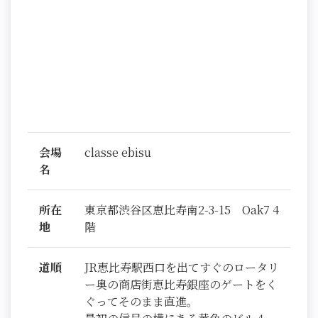
会場
classe ebisu
名
所在
東京都渋谷区恵比寿南2-3-15 Oak7 4
地
階
道順
JR恵比寿駅西口を出てすぐのロータリ
ー奥の商店街恵比寿銀座のゲートをく
ぐってそのまま直進。