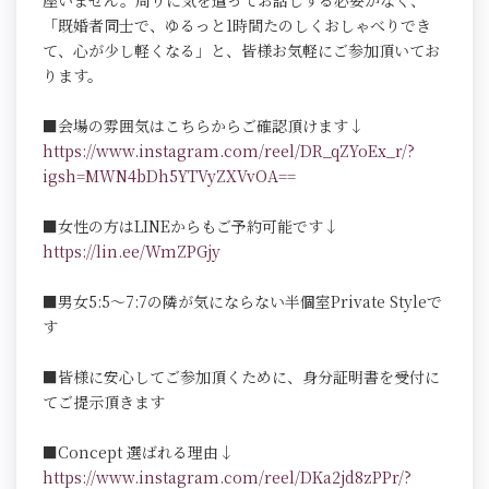
座いません。周りに気を遣ってお話しする必要がなく、
「既婚者同士で、ゆるっと1時間たのしくおしゃべりでき
て、心が少し軽くなる」と、皆様お気軽にご参加頂いてお
ります。
■会場の雰囲気はこちらからご確認頂けます↓
https://www.instagram.com/reel/DR_qZYoEx_r/?
igsh=MWN4bDh5YTVyZXVvOA==
■女性の方はLINEからもご予約可能です↓
https://lin.ee/WmZPGjy
■男女5:5～7:7の隣が気にならない半個室Private Styleで
す
■皆様に安心してご参加頂くために、身分証明書を受付に
てご提示頂きます
■Concept 選ばれる理由↓
https://www.instagram.com/reel/DKa2jd8zPPr/?