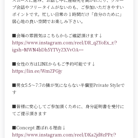
スムーズに進み、お話し中に連絡先を聞かれたり、グルー
プ会話やフリータイムがないのも、ご参加いただきやすい
ポイントです。忙しい日常の１時間だけ「自分のために」
居心地の良い空間でお楽しみ下さい。
■会場の雰囲気はこちらからご確認頂けます↓
https://www.instagram.com/reel/DR_qZYoEx_r/?
igsh=MWN4bDh5YTVyZXVvOA==
■女性の方はLINEからもご予約可能です↓
https://lin.ee/WmZPGjy
■男女5:5～7:7の隣が気にならない半個室Private Styleで
す
■皆様に安心してご参加頂くために、身分証明書を受付に
てご提示頂きます
■Concept 選ばれる理由↓
https://www.instagram.com/reel/DKa2jd8zPPr/?