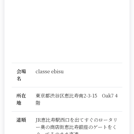
会場
classe ebisu
名
所在
東京都渋谷区恵比寿南2-3-15 Oak7 4
地
階
道順
JR恵比寿駅西口を出てすぐのロータリ
ー奥の商店街恵比寿銀座のゲートをく