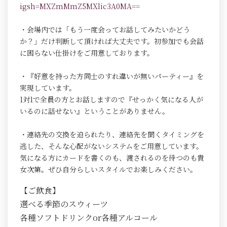
igsh=MXZmMmZ5MXlic3A0MA==
・会場内では「もう一度会ってお話してみたいかどう
か？」だけ判断して頂ければ大丈夫です。初参加でも会話
に困らない仕掛けをご用意しております。
・『好意を持った方同士のすれ違いが無いパーティー』を
実現しています。
1対1で全員の方とお話しますので『せっかく気になる人が
いるのに話せない』ということがありません。
・連絡先の交換を迫られたり、連絡先を聞くタイミングを
逃した、そんな心配がないシステムをご用意しています。
気になる方にカードを書くのも、渡されるのを待つのも貴
女次第。ぜひ自分らしいスタイルでお楽しみください。
【ご飲食】
選べる季節のスウィーツ
各種ソフトドリンクor各種アルコール