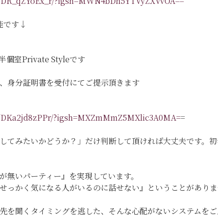
eel/DR_qZYoEx_r/?igsh=MWN4bDh5YTVyZXVvOA==
能です↓
Private Styleです
、身分証明書を受付にてご提示頂きます
eel/DKa2jd8zPPr/?igsh=MXZmMmZ5MXlic3A0MA=
=
してみたいかどうか？」だけ判断して頂ければ大丈夫です。初
が無いパーティー』を実現しています。
『せっかく気になる人がいるのに話せない』ということがあり
先を聞くタイミングを逃した、そんな心配がないシステムをご