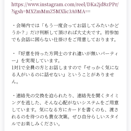
https://www.instagram.com/reel/DKa2jd8zPPr/
?igsh=MXZmMmZ5MXlic3A0MA=
=
・会場内では「もう一度会ってお話してみたいかど
うか？」だけ判断して頂ければ大丈夫です。初参加
でも会話に困らない仕掛けをご用意しております。
・『好意を持った方同士のすれ違いが無いパーティ
ー』を実現しています。
1対1で全員の方とお話しますので『せっかく気にな
る人がいるのに話せない』ということがありませ
ん。
・連絡先の交換を迫られたり、連絡先を聞くタイミ
ングを逃した、そんな心配がないシステムをご用意
しています。気になる方にカードを書くのも、渡さ
れるのを待つのも貴女次第。ぜひ自分らしいスタイ
ルでお楽しみください。