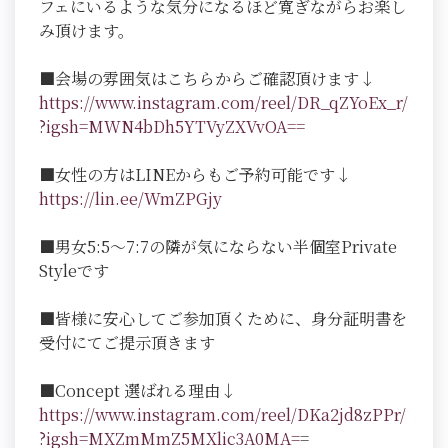
フェにいるような気分になるほど寛ぎながらお楽し
み頂けます。
■会場の雰囲気はこちらからご確認頂けます↓
https://www.instagram.com/reel/DR_qZYoEx_r/
?igsh=MWN4bDh5YTVyZXVvOA==
■女性の方はLINEからもご予約可能です↓
https://lin.ee/WmZPGjy
■男女5:5～7:7の隣が気にならない半個室Private
Styleです
■皆様に安心してご参加頂くために、身分証明書を
受付にてご提示頂きます
■Concept 選ばれる理由↓
https://www.instagram.com/reel/DKa2jd8zPPr/
?igsh=MXZmMmZ5MXlic3A0MA=
=