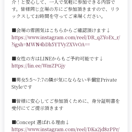
介！と安心して、一人で気軽に参加できる内容で
す。皆様同じ立場の方にご参加頂きますので、リラ
ックスしてお時間を守ってご来場ください。
■会場の雰囲気はこちらからご確認頂けます↓
https://www.instagram.com/reel/DR_qZYoEx_r/
?igsh=MWN4bDh5YTVyZXVvOA==
■女性の方はLINEからもご予約可能です↓
https://lin.ee/WmZPGjy
■男女5:5～7:7の隣が気にならない半個室Private
Styleです
■皆様に安心してご参加頂くために、身分証明書を
受付にてご提示頂きます
■Concept 選ばれる理由↓
https://www.instagram.com/reel/DKa2jd8zPPr/