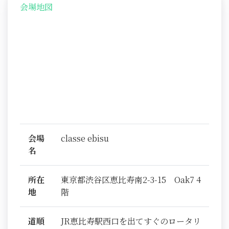
会場地図
会場
classe ebisu
名
所在
東京都渋谷区恵比寿南2-3-15 Oak7 4
地
階
道順
JR恵比寿駅西口を出てすぐのロータリ