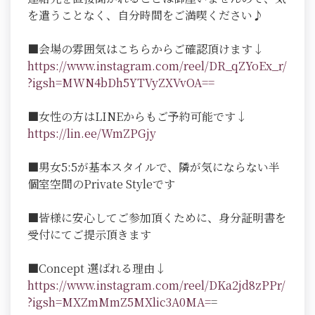
を遣うことなく、自分時間をご満喫ください♪
■会場の雰囲気はこちらからご確認頂けます↓
https://www.instagram.com/reel/DR_qZYoEx_r/
?igsh=MWN4bDh5YTVyZXVvOA==
■女性の方はLINEからもご予約可能です↓
https://lin.ee/WmZPGjy
■男女5:5が基本スタイルで、隣が気にならない半
個室空間のPrivate Styleです
■皆様に安心してご参加頂くために、身分証明書を
受付にてご提示頂きます
■Concept 選ばれる理由↓
https://www.instagram.com/reel/DKa2jd8zPPr/
?igsh=MXZmMmZ5MXlic3A0MA=
=