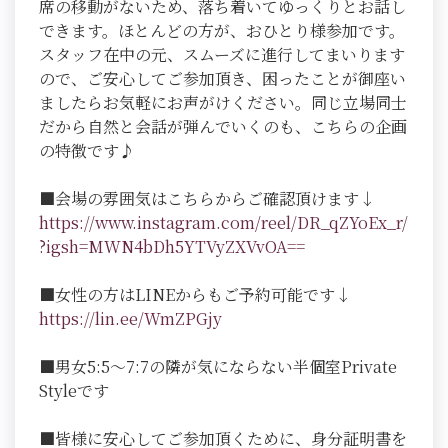
席の移動がないため、落ち着いてゆっくりとお話し
できます。ほとんどの方が、おひとり様参加です。
スタッフ在中の元、スムーズに進行してまいります
ので、ご安心してご参加頂き、困ったことが御座い
ましたらお気軽にお声がけください。同じ立場同士
だから自然と会話が弾んでいくのも、こちらの企画
の特徴です♪
■会場の雰囲気はこちらからご確認頂けます↓
https://www.instagram.com/reel/DR_qZYoEx_r/
?igsh=MWN4bDh5YTVyZXVvOA==
■女性の方はLINEからもご予約可能です↓
https://lin.ee/WmZPGjy
■男女5:5～7:7の隣が気にならない半個室Private
Styleです
■皆様に安心してご参加頂くために、身分証明書を