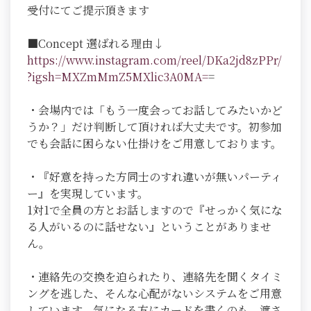
受付にてご提示頂きます
■Concept 選ばれる理由↓
https://www.instagram.com/reel/DKa2jd8zPPr/
?igsh=MXZmMmZ5MXlic3A0MA=
=
・会場内では「もう一度会ってお話してみたいかど
うか？」だけ判断して頂ければ大丈夫です。初参加
でも会話に困らない仕掛けをご用意しております。
・『好意を持った方同士のすれ違いが無いパーティ
ー』を実現しています。
1対1で全員の方とお話しますので『せっかく気にな
る人がいるのに話せない』ということがありませ
ん。
・連絡先の交換を迫られたり、連絡先を聞くタイミ
ングを逃した、そんな心配がないシステムをご用意
しています。気になる方にカードを書くのも、渡さ