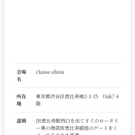
会場
classe ebisu
名
所在
東京都渋谷区恵比寿南2-3-15 Oak7 4
地
階
道順
JR恵比寿駅西口を出てすぐのロータリ
ー奥の商店街恵比寿銀座のゲートをく