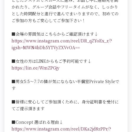
としたシステムでスムーズに進み、お話し中に連絡先を聞
かれたり、グループ会話やフリータイムがなく、しっかり
とした時間配分と進行で進んでまいりますので、初めての
ご参加の方もご安心してご参加下さい！
■会場の雰囲気はこちらからご確認頂けます↓
https://www.instagram.com/reel/DR_qZYoEx_r/?
igsh=MWN4bDh5YTVyZXVvOA==
■女性の方はLINEからもご予約可能です↓
https://lin.ee/WmZPGjy
■男女5:5～7:7の隣が気にならない半個室Private Styleで
す
■皆様に安心してご参加頂くために、身分証明書を受付に
てご提示頂きます
■Concept 選ばれる理由↓
https://www.instagram.com/reel/DKa2jd8zPPr/?