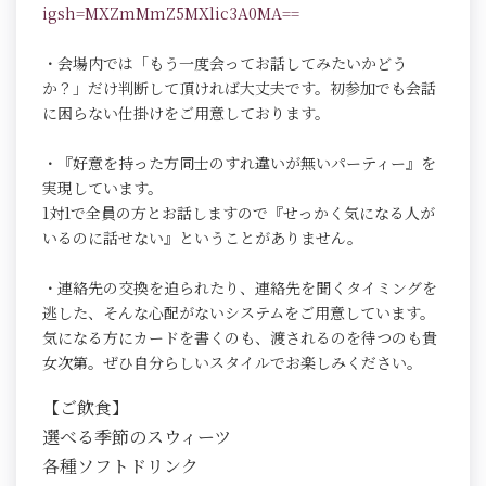
igsh=MXZmMmZ5MXlic3A0MA==
・会場内では「もう一度会ってお話してみたいかどう
か？」だけ判断して頂ければ大丈夫です。初参加でも会話
に困らない仕掛けをご用意しております。
・『好意を持った方同士のすれ違いが無いパーティー』を
実現しています。
1対1で全員の方とお話しますので『せっかく気になる人が
いるのに話せない』ということがありません。
・連絡先の交換を迫られたり、連絡先を聞くタイミングを
逃した、そんな心配がないシステムをご用意しています。
気になる方にカードを書くのも、渡されるのを待つのも貴
女次第。ぜひ自分らしいスタイルでお楽しみください。
【ご飲食】
選べる季節のスウィーツ
各種ソフトドリンク