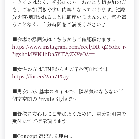
ータイムはなく、初参加の方・おひとり様参加の方
も、ご参加頂きやすい内容となっております。連絡
先を直接聞かれることは御座いませんので、気を遣
うことなく、自分時間をご満喫ください♪
■会場の雰囲気はこちらからご確認頂けます↓
https://www.instagram.com/reel/DR_qZYoEx_r/
?igsh=MWN4bDh5YTVyZXVvOA==
■女性の方はLINEからもご予約可能です↓
https://lin.ee/WmZPGjy
■男女5:5が基本スタイルで、隣が気にならない半
個室空間のPrivate Styleです
■皆様に安心してご参加頂くために、身分証明書を
受付にてご提示頂きます
■Concept 選ばれる理由↓