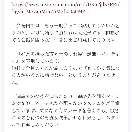
https://www.instagram.com/reel/DKa2jd8zPPr/
?igsh=MXZmMmZ5MXlic3A0MA=
=
・会場内では「もう一度会ってお話してみたいかど
うか？」だけ判断して頂ければ大丈夫です。初参加
でも会話に困らない仕掛けをご用意しております。
・『好意を持った方同士のすれ違いが無いパーティ
ー』を実現しています。
1対1で全員の方とお話しますので『せっかく気にな
る人がいるのに話せない』ということがありませ
ん。
・連絡先の交換を迫られたり、連絡先を聞くタイミ
ングを逃した、そんな心配がないシステムをご用意
しています。気になる方にカードを書くのも、渡さ
れるのを待つのも貴女次第。ぜひ自分らしいスタイ
ルでお楽しみください。